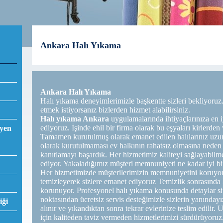
Ankara Halı Yıkama
Ankara Halı Yıkama
Halı yıkama deneyimlerimizle başkentte sizleri bekliyoruz. S
etmek istiyorsanız bizlerden hizmet alabilirsiniz.
Halı yıkama Ankara
uygulamalarında ihtiyaçlarınıza en
ediyoruz. İşinde ehil bir firma olarak bu eşyaları kirlerden
eyen
Tamamen kurutulmuş olarak emanet edilen halılarınız uzun s
olarak kurutulmaması ev halkının rahatsız olmasına neden
kanıtlamayı başardık. Her hizmetimiz kaliteyi sağlayabilm
ediyor. Yakaladığımız müşteri memnuniyeti ne kadar iyi bir
Her hizmetimizde müşterilerimizin memnuniyetini koruyoruz
temizleyerek sizlere emanet ediyoruz Temizlik sonrasında ha
korunuyor. Profesyonel halı yıkama konusunda detaylar si
noktasından ücretsiz servis desteğimizle sizlerin yanındayı
iği
alınır ve yıkandıktan sonra tekrar evlerinize teslim edilir
için kaliteden taviz vermeden hizmetlerimizi sürdürüyoruz.