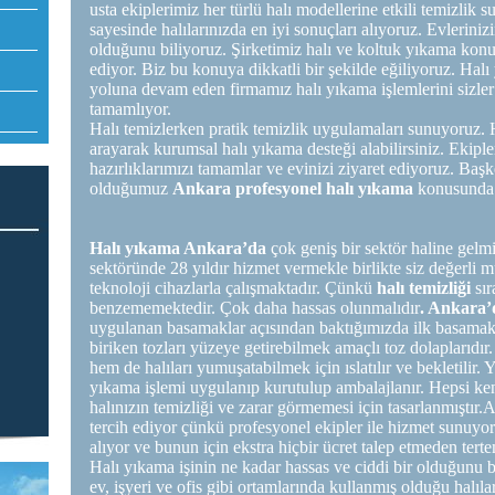
usta ekiplerimiz her türlü halı modellerine etkili temizli
sayesinde halılarınızda en iyi sonuçları alıyoruz. Evlerini
olduğunu biliyoruz. Şirketimiz halı ve koltuk yıkama ko
ediyor. Biz bu konuya dikkatli bir şekilde eğiliyoruz. Halı 
yoluna devam eden firmamız halı yıkama işlemlerini sizler i
tamamlıyor.
Halı temizlerken pratik temizlik uygulamaları sunuyoruz.
arayarak kurumsal halı yıkama desteği alabilirsiniz. Ekipler
hazırlıklarımızı tamamlar ve evinizi ziyaret ediyoruz. Baş
olduğumuz
Ankara profesyonel halı yıkama
konusunda 
Halı yıkama Ankara’da
çok geniş bir sektör haline gelm
sektöründe 28 yıldır hizmet vermekle birlikte siz değerli 
teknoloji cihazlarla çalışmaktadır. Çünkü
halı temizliği
sır
benzememektedir. Çok daha hassas olunmalıdır
. Ankara’
uygulanan basamaklar açısından baktığımızda ilk basamak h
biriken tozları yüzeye getirebilmek amaçlı toz dolaplarıd
hem de halıları yumuşatabilmek için ıslatılır ve bekletili
yıkama işlemi uygulanıp kurutulup ambalajlanır. Hepsi ken
halınızın temizliği ve zarar görmemesi için tasarlanmıştır.
tercih ediyor çünkü profesyonel ekipler ile hizmet sunuyoru
alıyor ve bunun için ekstra hiçbir ücret talep etmeden terte
Halı yıkama işinin ne kadar hassas ve ciddi bir olduğunu b
ev, işyeri ve ofis gibi ortamlarında kullanmış olduğu halıl