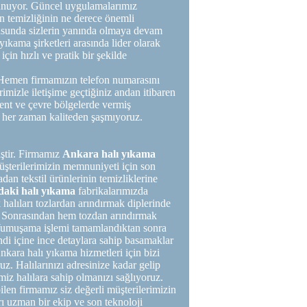
k sunuyor. Güncel uygulamalarımız
zin temizliğinin ne derece önemli
nusunda sizlerin yanında olmaya devam
yıkama şirketleri arasında lider olarak
çin hızlı ve pratik bir şekilde
 Hemen firmamızın telefon numarasını
imizle iletişime geçtiğiniz andan itibaren
kent ve çevre bölgelerde vermiş
her zaman kaliteden şaşmıyoruz.
iştir. Firmamız
Ankara halı yıkama
müşterilerimizin memnuniyeti için son
adan tekstil ürünlerinin temizliklerine
daki halı yıkama
fabrikalarımızda
alıları tozlardan arındırmak diplerinde
ır. Sonrasından hem tozdan arındırmak
r. Yumuşama işlemi tamamlandıktan sonra
di içine ince detaylara sahip basamaklar
Ankara halı yıkama hizmetleri için bizi
z. Halılarınızı adresinize kadar gelip
miz halılara sahip olmanızı sağlıyoruz.
ilen firmamız siz değerli müşterilerimizin
arı uzman bir ekip ve son teknoloji