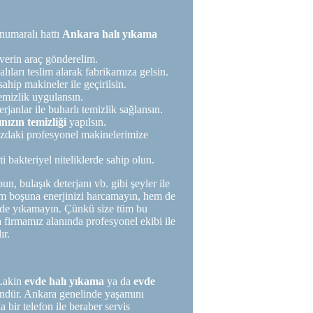
 numaralı hattı
Ankara halı yıkama
verin araç gönderelim.
lıları teslim alarak fabrikamıza gelsin.
hip makineler ile geçirilsin.
emizlik uygulansın.
erjanlar ile buharlı temizlik sağlansın.
ınızın temizliği
yapılsın.
zdaki profesyonel makinelerimize
ti bakteriyel niteliklerde sahip olun.
n, bulaşık deterjanı vb. gibi şeyler ile
em boşuna enerjinizi harcamayın, hem de
nizde yıkamayın. Çünkü size tüm bu
a
firmamız alanında profesyonel ekibi ile
ır.
 Lakin
evde halı yıkama
ya da
evde
ndür. Ankara genelinde yaşamını
bir telefon ile beraber servis