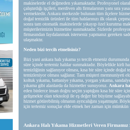
makinelerde el değmeden yıkamaktadır. Profesyonel olarak
çalıştırdığı işçileri, merdiven altı firmalarının yanı sıra ya
vermektedir. Ankara merkezde bulunan tüm ilçelere hizme
doğal temizlik ürünleri ile tüm halılarınızı ilk olarak çırp
sonra tam otomatik makinelerde yıkayıp özel kurutma maki
müşterilerimizin hizmetine sunmaktadır. Sizlerde profesyo
firmasından faydalanmak isterseniz yapmanız gereken sade
ulaşmaktır.
Neden bizi tercih etmelisiniz?
Bizi yani ankara halı yıkama yı tercih etmeniz durumunda 
süre içinde tertemiz halılar sunmaktadır. Böylelikle kirli ha
temizliğinin sağlanıyor olması, kısa bir süre içinde doğal 
temizleniyor olması sağlanır. Tam müşteri memnuniyeti eld
koltuk yıkama, battaniye yıkama, yorgan yıkama, sandaly
yıkama gibi alanlarda da hizmetler sunuyoruz.
Ankara ha
eden binlerce insan doğru seçim yaptığını kısa bir süre içi
gelişmekte olan teknoloji ile eş değer bir büyüme sağlayabi
hizmet götürebilmiş olmanın ayrıcalığını yaşatmıştır. Böylel
için tertemiz sonuçlar elde etmek her zaman için mümkün 
Ankara Halı Yıkama Hizmetleri Veren Firmamız 