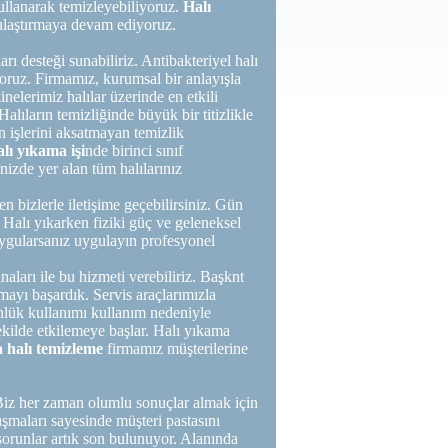
llanarak temizleyebiliyoruz.
Halı
ulaştırmaya devam ediyoruz.
rı desteği sunabiliriz. Antibakteriyel halı
ruz. Firmamız, kurumsal bir anlayışla
nelerimiz halılar üzerinde en etkili
alıların temizliğinde büyük bir titizlikle
ın işlerini aksatmayan temizlik
lı yıkama işi
nde birinci sınıf
nizde yer alan tüm halılarınız
n bizlerle iletişime geçebilirsiniz. Gün
ir. Halı yıkarken fiziki güç ve geleneksel
ygularsanız uygulayın profesyonel
ları ile bu hizmeti verebiliriz. Başknt
lmayı başardık. Servis araçlarımızla
ünlük kullanımı kullanım nedeniyle
şekilde etkilemeye başlar. Halı yıkama
 halı temizleme
firmamız müşterilerine
Biz her zaman olumlu sonuçlar almak için
ışmaları sayesinde müşteri pastasını
orunlar artık son bulunuyor. Alanında