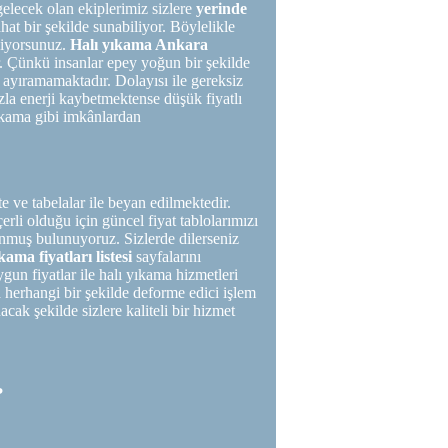
gelecek olan ekiplerimiz sizlere
yerinde
ahat bir şekilde sunabiliyor. Böylelikle
iliyorsunuz.
Halı yıkama Ankara
. Çünkü insanlar epey yoğun bir şekilde
t ayıramamaktadır. Dolayısı ile gereksiz
fazla enerji kaybetmektense düşük fiyatlı
ıkama gibi imkânlardan
kte ve tabelalar ile beyan edilmektedir.
erli olduğu için güncel fiyat tablolarımızı
sunmuş bulunuyoruz. Sizlerde dilerseniz
kama fiyatları listesi
sayfalarını
uygun fiyatlar ile halı yıkama hizmetleri
a herhangi bir şekilde deforme edici işlem
ak şekilde sizlere kaliteli bir hizmet
?