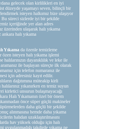
ana gelecek olan kirlilikleri en iyi
st düzeyde yaşamayı seven, bilinçli bir
erlendirmek isteyen halkımız bize ulaşıyor
 Bu süreci sizlerde iyi bir şekilde
miz içeriğinde yer alan adres
mız üzerinden ulaşarak halı yıkama
iz ankara halı yıkama
lı Yıkama
da özenle temizleme
r özen isteyen halı yıkama işlemi
halılarınızın dayanıklılık ve leke ile
aramanız ile başlayan süreçte ilk olarak
amamız için telefon numaranız ile
esi için adresiniz kayıt edilir.
alıların dağıtımına müteakip kirli
u halılarınız yıkanırken en temiz suyun
eri kirletici unsurun bulaşmayacağı
nkara Halı Yıkamanın özel bir önem
 yıkanmadan önce süper güçlü makineler
 süpürmelerden daha güçlü bir şekilde
sonuç alınmasına hemde daha yıkama
cilerin halıdan uzaklaştırılmasını
larda hav yüksek olduğu için halı
lemi uygulanmadığı takdirde yıkama ne