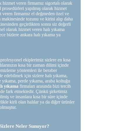
 hizmet veren firmamız sigortalı olarak
sal prosedürleri yapılmış olarak hizmet
t veren firmamız el değmeden özel ve
ma makinesinde tozunu ve kirini alıp daha
nesinden geçirdikten sonra siz değerli
nel olarak hizmet veren halı yıkama
ce bizlere ankara halı yıkama ya
profesyonel ekiplerimiz sizlere en kısa
lılarınızın kısa bir zaman dilimi içinde
temizleme yöntemleri ile beraber
e edebilmek için sizlere halı yıkama,
e yıkama, perde yıkama, araba koltuğu
lı yıkama
firmaları arasında bizi tercih
nde fark etmektedir. Çünkü şirketimiz
lmiş ve insanlara kısa bir süre içinde
ikle kirli olan halılar ya da diğer ürünler
olmuştur.
Sizlere Neler Sunuyor?