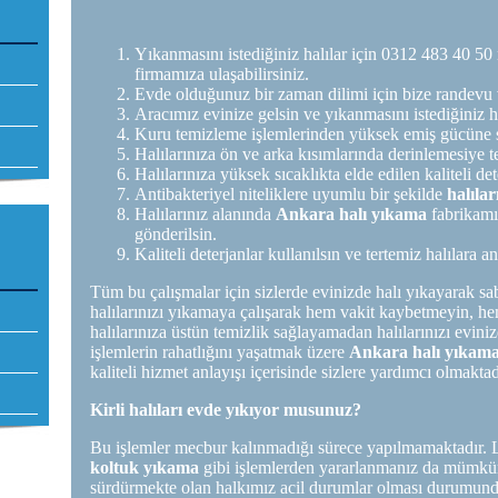
Yıkanmasını istediğiniz halılar için 0312 483 40 50
firmamıza ulaşabilirsiniz.
Evde olduğunuz bir zaman dilimi için bize randevu 
Aracımız evinize gelsin ve yıkanmasını istediğiniz ha
Kuru temizleme işlemlerinden yüksek emiş gücüne sa
Halılarınıza ön ve arka kısımlarında derinlemesiye t
Halılarınıza yüksek sıcaklıkta elde edilen kaliteli det
Antibakteriyel niteliklere uyumlu bir şekilde
halılar
Halılarınız alanında
Ankara halı yıkama
fabrikamı
gönderilsin.
Kaliteli deterjanlar kullanılsın ve tertemiz halılara an
Tüm bu çalışmalar için sizlerde evinizde halı yıkayarak sabu
halılarınızı yıkamaya çalışarak hem vakit kaybetmeyin, h
halılarınıza üstün temizlik sağlayamadan halılarınızı evi
işlemlerin rahatlığını yaşatmak üzere
Ankara halı yıkam
kaliteli hizmet anlayışı içerisinde sizlere yardımcı olmaktad
Kirli halıları evde yıkıyor musunuz?
Bu işlemler mecbur kalınmadığı sürece yapılmamaktadır.
koltuk yıkama
gibi işlemlerden yararlanmanız da mümkü
sürdürmekte olan halkımız acil durumlar olması durumunda 