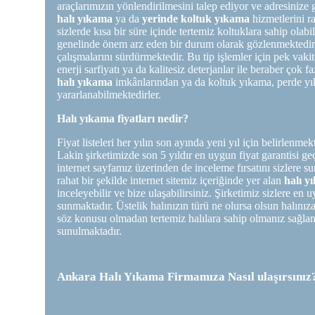
araçlarımızın yönlendirilmesini talep ediyor ve adresinize 
halı yıkama
ya da
yerinde koltuk yıkama
hizmetlerini r
sizlerde kısa bir süre içinde tertemiz koltuklara sahip olab
genelinde önem arz eden bir durum olarak gözlenmektedir
çalışmalarını sürdürmektedir. Bu tip işlemler için pek vaki
enerji sarfiyatı ya da kalitesiz deterjanlar ile beraber çok 
halı yıkama
imkânlarından ya da koltuk yıkama, perde y
yararlanabilmektedirler.
Halı yıkama fiyatları nedir?
Fiyat listeleri her yılın son ayında yeni yıl için belirlenme
Lakin şirketimizde son 5 yıldır en uygun fiyat garantisi geç
internet sayfamız üzerinden de inceleme fırsatını sizlere 
rahat bir şekilde internet sitemiz içeriğinde yer alan
halı yı
inceleyebilir ve bize ulaşabilirsiniz. Şirketimiz sizlere en 
sunmaktadır. Üstelik halınızın türü ne olursa olsun halınız
söz konusu olmadan tertemiz halılara sahip olmanız sağlanac
sunulmaktadır.
Ankara Halı Yıkama Firmamıza Nasıl ulaşırsınız