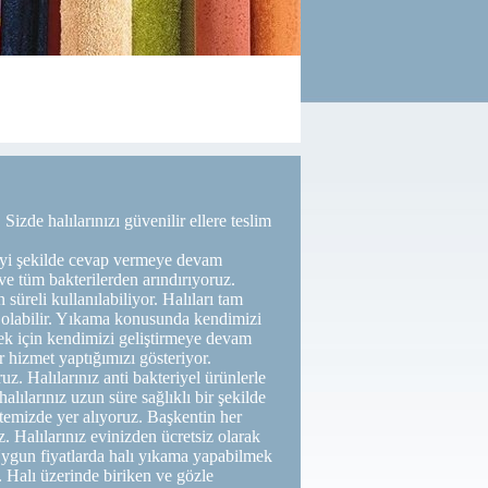
izde halılarınızı güvenilir ellere teslim
 iyi şekilde cevap vermeye devam
 ve tüm bakterilerden arındırıyoruz.
üreli kullanılabiliyor. Halıları tam
 olabilir. Yıkama konusunda kendimizi
ek için kendimizi geliştirmeye devam
 hizmet yaptığımızı gösteriyor.
. Halılarınız anti bakteriyel ürünlerle
lılarınız uzun süre sağlıklı bir şekilde
temizde yer alıyoruz. Başkentin her
z. Halılarınız evinizden ücretsiz olarak
. Uygun fiyatlarda halı yıkama yapabilmek
 Halı üzerinde biriken ve gözle