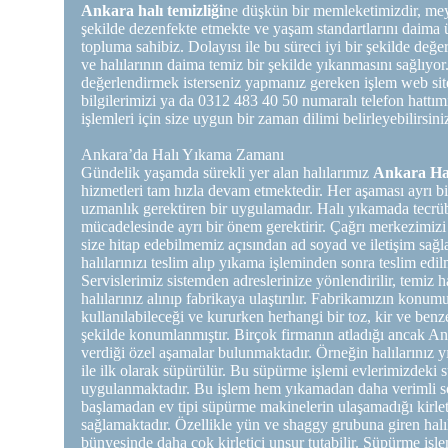
Ankara halı temizliği
ne düşkün bir memleketimizdir, meyd
şekilde dezenfekte etmekte ve yaşam standartlarını daima ü
topluma sahibiz. Dolayısı ile bu süreci iyi bir şekilde değ
ve halılarının daima temiz bir şekilde yıkanmasını sağlıyor.
değerlendirmek isterseniz yapmanız gereken işlem web site
bilgilerimizi ya da 0312 483 40 50 numaralı telefon hattı
işlemleri için size uygun bir zaman dilimi belirleyebilirsin
Ankara’da Halı Yıkama Zamanı
Gündelik yaşamda sürekli yer alan halılarımız
Ankara Ha
hizmetleri tam hızla devam etmektedir. Her aşaması ayrı bi
uzmanlık gerektiren bir uygulamadır. Halı yıkamada tecrübe 
mücadelesinde ayrı bir önem gerektirir. Çağrı merkezimizi 
size hitap edebilmemiz açısından ad soyad ve iletişim sağl
halılarınızı teslim alıp yıkama işleminden sonra teslim edilm
Servislerimiz sistemden adreslerinize yönlendirilir, temiz h
halılarınız alınıp fabrikaya ulaştırılır. Fabrikamızın konum
kullanılabileceği ve kururken herhangi bir toz, kir ve benz
şekilde konumlanmıştır. Birçok firmanın atladığı ancak A
verdiği özel aşamalar bulunmaktadır. Örneğin halılarınız
ile ilk olarak süpürülür. Bu süpürme işlemi evlerimizdeki
uygulanmaktadır. Bu işlem hem yıkamadan daha verimli 
başlamadan ev tipi süpürme makinelerin ulaşamadığı kirleti
sağlamaktadır. Özellikle yün ve shaggy grubuna giren halı
bünyesinde daha çok kirletici unsur tutabilir. Süpürme iş