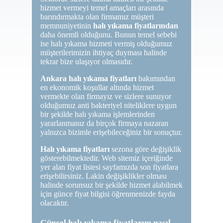
hizmet vermeyi temel amaçları arasında
barındırmakta olan firmamız müşteri
memnuniyetinin
halı yıkama fiyatlarından
daha önemli olduğunu. Bunun temel sebebi
ise halı yıkama hizmeti vermiş olduğumuz
müşterilerimizin ihtiyaç duyması halinde
tekrar bize ulaşıyor olmasıdır.
Ankara halı yıkama fiyatları
bakımından
en ekonomik koşullar altında hizmet
vermekte olan firmayız ve sizlere sunuyor
olduğumuz anti bakteriyel niteliklere uygun
bir şekilde halı yıkama işlemlerinden
yararlanmanız da birçok firmaya nazaran
yalnızca bizimle erişebileceğiniz bir sonuçtur.
Halı yıkama fiyatları
sezona göre değişiklik
gösterebilmektedir. Web sitemiz içeriğinde
yer alan fiyat listesi sayfamızda son fiyatlara
erişebilirsiniz. Lakin değişiklikler olması
halinde sorunsuz bir şekilde hizmet alabilmek
için günce fiyat bilgisi öğrenmenizde fayda
olacaktır.
Güncel halı yıkama fiyatlarını nasıl